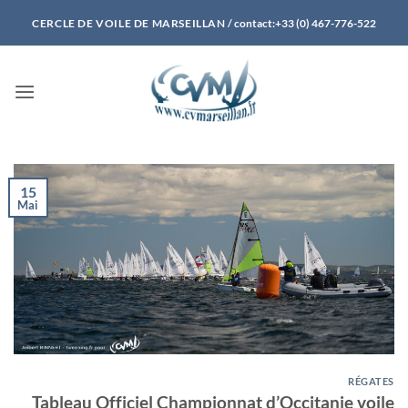
Passer
CERCLE DE VOILE DE MARSEILLAN
/ contact:+33 (0) 467-776-522
au
contenu
15
Mai
RÉGATES
Tableau Officiel Championnat d’Occitanie voile